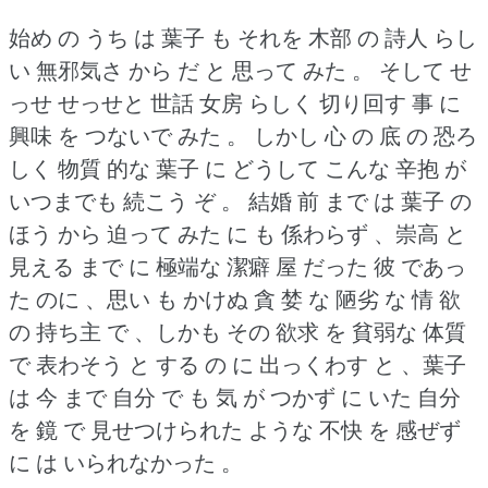
始め の うち は 葉子 も それを 木部 の 詩人 らし
い 無邪気さ から だ と 思って みた 。
そして せ
っせ せっせと 世話 女房 らしく 切り回す 事 に
興味 を つないで みた 。
しかし 心 の 底 の 恐ろ
しく 物質 的な 葉子 に どうして こんな 辛抱 が
いつまでも 続こう ぞ 。
結婚 前 まで は 葉子 の
ほう から 迫って みた に も 係わらず 、崇高 と
見える まで に 極端な 潔癖 屋 だった 彼 であっ
た のに 、思い も かけぬ 貪 婪 な 陋劣 な 情 欲
の 持ち主 で 、しかも その 欲求 を 貧弱な 体質
で 表わそう と する の に 出っくわす と 、葉子
は 今 まで 自分 で も 気 が つかず に いた 自分
を 鏡 で 見せつけられた ような 不快 を 感ぜず
に は いられなかった 。