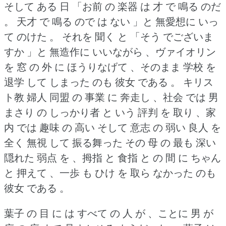
そして ある 日 「お前 の 楽器 は 才 で 鳴る のだ
。
天才 で 鳴る ので は ない 」と 無愛想に いっ
て のけた 。
それを 聞く と 「そう でございま
すか 」と 無造作に いいながら 、ヴァイオリン
を 窓 の 外 に ほうりなげて 、そのまま 学校 を
退学 して しまった のも 彼女 である 。
キリス
ト教 婦人 同盟 の 事業 に 奔走し 、社会 では 男
まさり の しっかり者 と いう 評判 を 取り 、家
内 では 趣味 の 高い そして 意志 の 弱い 良人 を
全く 無視 して 振る舞った その 母 の 最も 深い
隠れた 弱点 を 、拇指 と 食指 と の 間 に ちゃん
と 押えて 、一歩 も ひけ を 取ら なかった のも
彼女 である 。
葉子 の 目 に は すべて の 人 が 、ことに 男 が