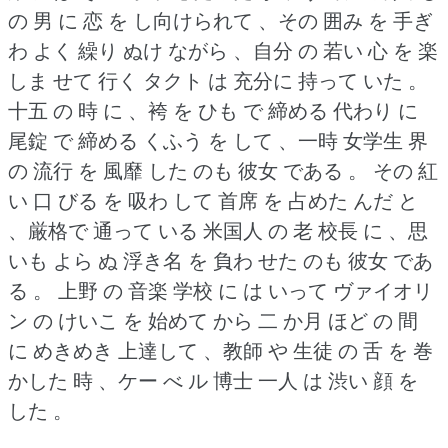
の 男 に 恋 を し向けられて 、その 囲み を 手ぎ
わ よく 繰り ぬけ ながら 、自分 の 若い 心 を 楽
しま せて 行く タクト は 充分に 持って いた 。
十五 の 時 に 、袴 を ひも で 締める 代わり に
尾錠 で 締める くふう を して 、一時 女学生 界
の 流行 を 風靡 した のも 彼女 である 。
その 紅
い 口 びる を 吸わ して 首席 を 占めた んだ と
、厳格で 通って いる 米国人 の 老 校長 に 、思
いも よら ぬ 浮き名 を 負わ せた のも 彼女 であ
る 。
上野 の 音楽 学校 に は いって ヴァイオリ
ン の けいこ を 始めて から 二 か月 ほど の 間
に めきめき 上達して 、教師 や 生徒 の 舌 を 巻
かした 時 、ケー べ ル 博士 一人 は 渋い 顔 を
した 。