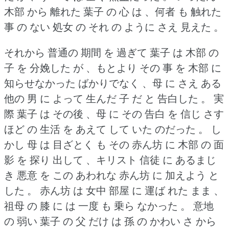
木部 から 離れた 葉子 の 心 は 、何者 も 触れた
事 の ない 処女 の それ の ように さえ 見えた 。
それから 普通の 期間 を 過ぎて 葉子 は 木部 の
子 を 分娩した が 、もとより その 事 を 木部 に
知らせなかった ばかりでなく 、母 に さえ ある
他の 男 に よって 生んだ 子 だ と 告白した 。
実
際 葉子 は その後 、母 に その 告白 を 信じ さす
ほど の 生活 を あえて して いた のだった 。
し
かし 母 は 目ざとく も その 赤ん坊 に 木部 の 面
影 を 探り 出して 、キリスト 信徒 に あるまじ
き 悪意 を この あわれな 赤ん坊 に 加えよう と
した 。
赤ん坊 は 女中 部屋 に 運ば れた まま 、
祖母 の 膝 に は 一度 も 乗ら なかった 。
意地
の 弱い 葉子 の 父 だけ は 孫 の かわい さ から