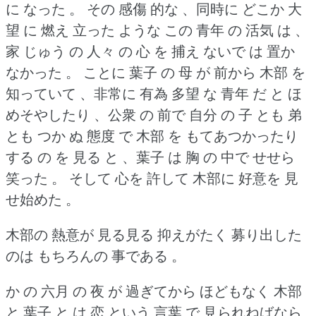
に なった 。
その 感傷 的な 、同時に どこか 大
望 に 燃え 立った ような この 青年 の 活気 は 、
家 じゅう の 人々 の 心 を 捕え ないで は 置か
なかった 。
ことに 葉子 の 母 が 前から 木部 を
知っていて 、非常に 有為 多望 な 青年 だ と ほ
めそやしたり 、公衆 の 前で 自分 の 子 とも 弟
とも つか ぬ 態度 で 木部 を もてあつかったり
する の を 見る と 、葉子 は 胸 の 中で せせら
笑った 。
そして 心を 許して 木部に 好意を 見
せ始めた 。
木部の 熱意が 見る見る 抑えがたく 募り出した
のは もちろんの 事である 。
か の 六月 の 夜 が 過ぎてから ほどもなく 木部
と 葉子 と は 恋 という 言葉 で 見られねばなら