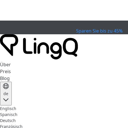
EXPIRED
Feiern Sie den Pokal
Extended Sale
Sparen Sie bis zu 45%
Über
Preis
Blog
de
Englisch
Spanisch
Deutsch
Französisch