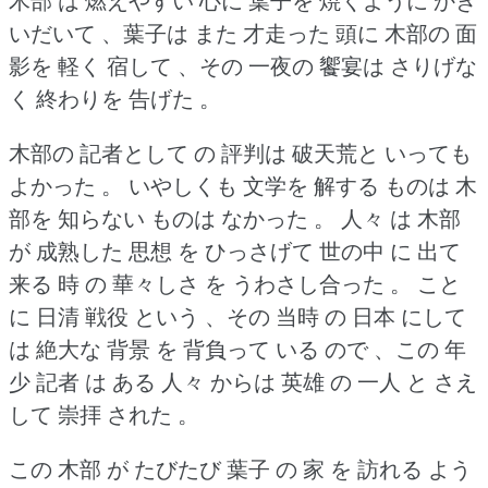
木部 は 燃えやすい 心に 葉子を 焼くように かき
いだいて 、葉子は また 才走った 頭に 木部の 面
影を 軽く 宿して 、その 一夜の 饗宴は さりげな
く 終わりを 告げた 。
木部の 記者として の 評判は 破天荒と いっても
よかった 。
いやしくも 文学を 解する ものは 木
部を 知らない ものは なかった 。
人々 は 木部
が 成熟した 思想 を ひっさげて 世の中 に 出て
来る 時 の 華々しさ を うわさし合った 。
こと
に 日清 戦役 という 、その 当時 の 日本 にして
は 絶大な 背景 を 背負って いる ので 、この 年
少 記者 は ある 人々 からは 英雄 の 一人 と さえ
して 崇拝 された 。
この 木部 が たびたび 葉子 の 家 を 訪れる よう