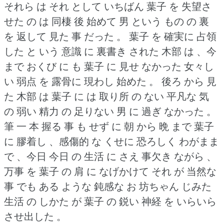
それら は それ として いちばん 葉子 を 失望さ
せた の は 同棲 後 始めて 男 という もの の 裏
を 返して 見た 事 だった 。
葉子 を 確実に 占領
した と いう 意識 に 裏書き された 木部 は 、今
まで おくび に も 葉子 に 見せ なかった 女々し
い 弱点 を 露骨に 現わし 始めた 。
後ろ から 見
た 木部 は 葉子 に は 取り所 の ない 平凡な 気
の 弱い 精力 の 足りない 男 に 過ぎ なかった 。
筆 一 本 握る 事 も せず に 朝 から 晩 まで 葉子
に 膠着し 、感傷的 な くせに 恐ろしく わがまま
で 、今日 今日 の 生活 に さえ 事欠き ながら 、
万事 を 葉子 の 肩 に なげかけて それ が 当然な
事 でも ある ような 鈍感な お 坊ちゃん じみた
生活 の しかた が 葉子 の 鋭い 神経 を いらいら
させ出した 。