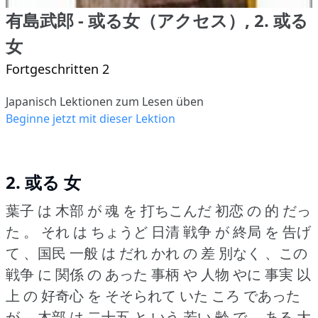
有島武郎 - 或る女（アクセス）, 2. 或る
女
Fortgeschritten 2
Japanisch Lektionen zum Lesen üben
Beginne jetzt mit dieser Lektion
2. 或る 女
葉子 は 木部 が 魂 を 打ちこんだ 初恋 の 的 だっ
た 。
それ は ちょうど 日清 戦争 が 終局 を 告げ
て 、国民 一般 は だれ かれ の 差 別なく 、この
戦争 に 関係 の あった 事柄 や 人物 やに 事実 以
上 の 好奇心 を そそられて いた ころ であった
が 、木部 は 二十五 と いう 若い 齢 で 、ある 大