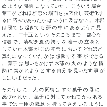
ぬ ような 間柄 に なっていた 。
こういう 場合
葉子が どれほど 恋の 場面を 技巧化し 芸術化す
るに 巧みであったか は いうに 及ばない 。
木部
は 寝て も 起きて も 夢 の 中 に ある ように 見
えた 。
二十五 と いう そのころ まで 、熱心な
信者 で 、清教徒 風 の 誇り を 唯一 の 立場 と
して いた 木部 が この 初恋 に おいて どれほど
真剣に なって いた か は 想像 する 事 が できる
。
葉子 は 思いもかけず 木部 の 火 の ような 情
熱 に 焼か れよう と する 自分 を 見いだす 事 が
しばしば だった 。
そのうち に 二人 の 間柄 は すぐ 葉子 の 母 に
感づか れた 。
葉子 に 対して かねて から ある
事 では 一種 の 敵意 を 持って さえ いる ように