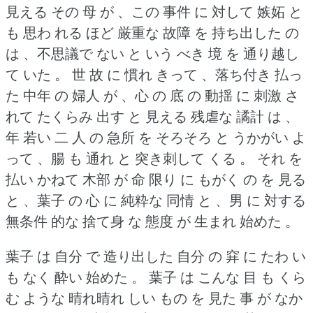
見える その 母 が 、この 事件 に 対して 嫉妬 と
も 思わ れる ほど 厳重な 故障 を 持ち出した の
は 、不思議で ない と いう べき 境 を 通り越し
て いた 。
世 故 に 慣れ きって 、落ち付き 払っ
た 中年 の 婦人 が 、心 の 底 の 動揺 に 刺激 さ
れて たくらみ 出す と 見える 残虐な 譎計 は 、
年 若い 二 人 の 急所 を そろそろ と うかがい よ
って 、腸 も 通れ と 突き刺して くる 。
それ を
払い かねて 木部 が 命 限り に もがく の を 見る
と 、葉子 の 心 に 純粋な 同情 と 、男 に 対する
無条件 的な 捨て身 な 態度 が 生まれ 始めた 。
葉子 は 自分 で 造り出した 自分 の 穽 に たわ い
も なく 酔い 始めた 。
葉子 は こんな 目 も くら
む ような 晴れ晴れ しい もの を 見た 事 が なか