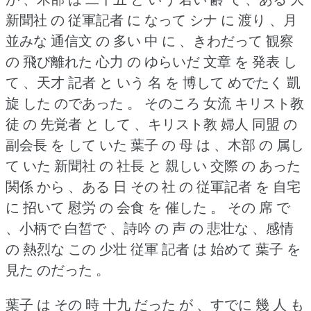
新聞社 の 従軍記者 に なって シナ に 渡り 、月
並みな 通信文 の 多い 中 に 、きわだって 観察
の 飛び離れた 心力 の ゆらいだ 文章 を 発表 し
て 、天才 記者 と いう 名 を 博して めでたく 凱
旋 した のであった 。
そのころ 女流 キリスト教
徒 の 先覚者 と して 、キリスト教 婦人 同盟 の
副会長 を して いた 葉子 の 母 は 、木部 の 属し
て いた 新聞社 の 社長 と 親しい 交際 の あった
関係 から 、ある 日 その 社 の 従軍記者 を 自宅
に 招いて 慰労 の 会食 を 催した 。
その 席 で
、小柄で 白皙で 、詩吟 の 声 の 悲壮な 、感情
の 熱烈な この 少壮 従軍 記者 は 始めて 葉子 を
見た のだった 。
葉子 は その 時 十九 だった が 、すでに 幾 人 も