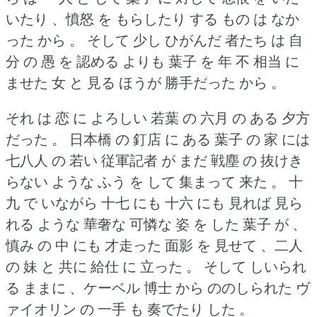
いたり 、憤怒 を もらしたり する もの は なか
った から 。
そして 少し ひがんだ 者たち は 自
分 の 愚 を 認める よりも 葉子 を 年 不 相当 に
ませた 女 と 見る ほうが 勝手だった から 。
それ は 恋 に よろしい 若葉 の 六月 の ある 夕方
だった 。
日本橋 の 釘店 に ある 葉子 の 家 には
七八人 の 若い 従軍記者 が まだ 戦塵 の 抜けき
らない ような ふう を して 集まって 来た 。
十
九 で いながら 十七 にも 十六 にも 見れば 見ら
れる ような 華奢な 可憐な 姿 を した 葉子 が 、
慎み の 中 にも 才走った 面影 を 見せて 、二人
の 妹 と 共に 給仕 に 立った 。
そして しいられ
る ままに 、ケーベル 博士 から ののしられた ヴ
ァイオリン の 一手 も 奏でたり した 。