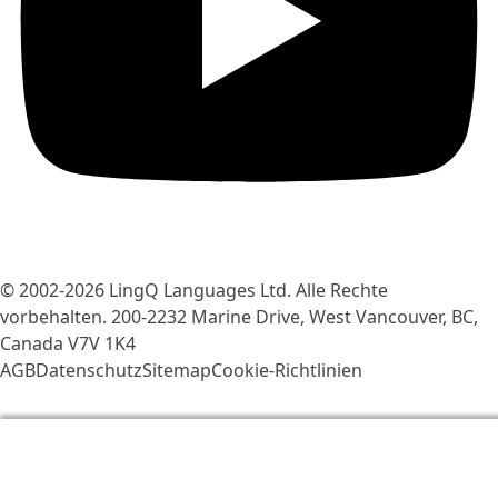
© 2002-2026
LingQ Languages Ltd.
Alle Rechte
vorbehalten. 200-2232 Marine Drive, West Vancouver, BC,
Canada
V7V 1K4
AGB
Datenschutz
Sitemap
Cookie-Richtlinien
Wir verwenden Cookies, um LingQ zu verbessern. Mit
dem Besuch der Seite erklärst du dich einverstanden
mit unseren
Cookie-Richtlinien
.