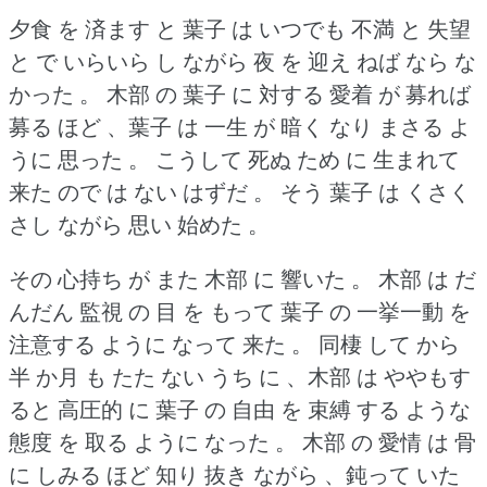
夕食 を 済ます と 葉子 は いつでも 不満 と 失望
と で いらいら し ながら 夜 を 迎え ねば なら な
かった 。
木部 の 葉子 に 対する 愛着 が 募れば
募る ほど 、葉子 は 一生 が 暗く なり まさる よ
うに 思った 。
こうして 死ぬ ため に 生まれて
来た ので は ない はずだ 。
そう 葉子 は くさく
さし ながら 思い 始めた 。
その 心持ち が また 木部 に 響いた 。
木部 は だ
んだん 監視 の 目 を もって 葉子 の 一挙一動 を
注意する ように なって 来た 。
同棲 して から
半 か月 も たた ない うち に 、木部 は ややもす
ると 高圧的 に 葉子 の 自由 を 束縛 する ような
態度 を 取る ように なった 。
木部 の 愛情 は 骨
に しみる ほど 知り 抜き ながら 、鈍って いた