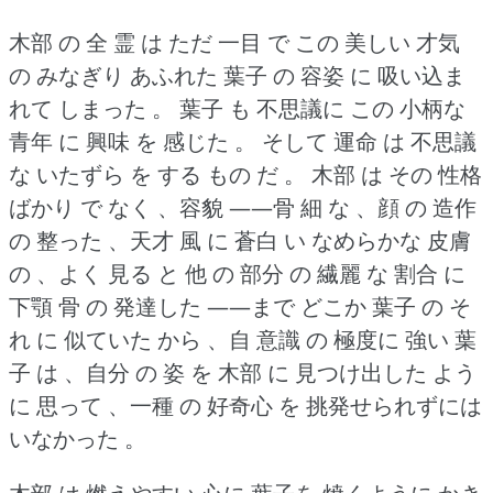
木部 の 全 霊 は ただ 一目 で この 美しい 才気
の みなぎり あふれた 葉子 の 容姿 に 吸い込ま
れて しまった 。
葉子 も 不思議に この 小柄な
青年 に 興味 を 感じた 。
そして 運命 は 不思議
な いたずら を する もの だ 。
木部 は その 性格
ばかり で なく 、容貌 ――骨 細 な 、顔 の 造作
の 整った 、天才 風 に 蒼白 い なめらかな 皮膚
の 、よく 見る と 他 の 部分 の 繊麗 な 割合 に
下顎 骨 の 発達した ――まで どこか 葉子 の そ
れ に 似ていた から 、自 意識 の 極度に 強い 葉
子 は 、自分 の 姿 を 木部 に 見つけ出した よう
に 思って 、一種 の 好奇心 を 挑発せられずには
いなかった 。