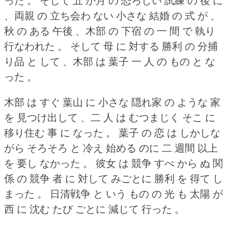
った 。
そして 五 か月 の 恐ろしい 試練 の 後 に
、両親 の 立ち会わ ない 小さな 結婚 の 式 が 、
秋 の ある 午後 、木部 の 下宿 の 一 間 で 執り
行なわれた 。
そして 母 に 対する 勝利 の 分捕
り品 と して 、木部 は 葉子 一 人 の もの と な
った 。
木部 は すぐ 葉山 に 小さな 隠れ家 の ような 家
を 見つけ出して 、二 人 は むつまじく そこ に
移り住む 事 に なった 。
葉子 の 恋 は しかしな
がら そろそろ と 冷え 始める のに 二 週間 以上
を 要し なかった 。
彼女 は 競争 すべ から ぬ 関
係 の 競争 者 に 対して みごとに 勝利 を 得て し
まった 。
日清戦争 と いう もの の 光 も 太陽 が
西 に 沈む たび ごとに 減じて 行った 。