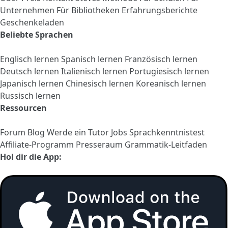
Unternehmen
Für Bibliotheken
Erfahrungsberichte
Geschenkeladen
Beliebte Sprachen
Englisch lernen
Spanisch lernen
Französisch lernen
Deutsch lernen
Italienisch lernen
Portugiesisch lernen
Japanisch lernen
Chinesisch lernen
Koreanisch lernen
Russisch lernen
Ressourcen
Forum
Blog
Werde ein Tutor
Jobs
Sprachkenntnistest
Affiliate-Programm
Presseraum
Grammatik-Leitfaden
Hol dir die App: