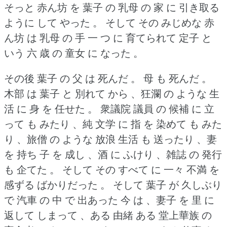
そっと 赤ん坊 を 葉子 の 乳母 の 家 に 引き取る
ように して やった 。
そして その みじめな 赤
ん坊 は 乳母 の 手 一 つ に 育てられて 定子 と
いう 六 歳 の 童女 に なった 。
その後 葉子 の 父 は 死んだ 。
母 も 死んだ 。
木部 は 葉子 と 別れて から 、狂瀾 の ような 生
活 に 身 を 任せた 。
衆議院 議員 の 候補 に 立
って も みたり 、純 文学 に 指 を 染めて も みた
り 、旅僧 の ような 放浪 生活 も 送ったり 、妻
を 持ち 子 を 成し 、酒 に ふけり 、雑誌 の 発行
も 企てた 。
そして その すべて に 一々 不満 を
感ずる ばかりだった 。
そして 葉子 が 久しぶり
で 汽車 の 中 で 出あった 今 は 、妻子 を 里 に
返して しまって 、ある 由緒 ある 堂上華族 の