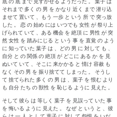
底 の 底 まで 見すかせる ようだった 。
葉子 は
それまで 多く の 男 を かなり 近く まで 潜り込
ませて 置いて 、もう 一歩 と いう 所 で 突っ放
した 。
恋 の 始め には いつでも 女性 が 祭り上
げられて いて 、ある 機会 を 絶頂 に 男性 が 突
然 女性 を 踏みにじる と いう 事 を 直覚 の よう
に 知っていた 葉子 は 、どの 男 に 対して も 、
自分 と の 関係 の 絶頂 が どこに ある か を 見
ぬいて いて 、そこに 来かかる と 情け 容赦 も
なく その 男 を 振り捨てて しまった 。
そうし
て 捨てられた 多く の 男 は 、葉子 を 恨む より
も 自分 たち の 獣性 を 恥じる ように 見えた 。
そして 彼ら は 等しく 葉子 を 見誤って いた 事
を 悔いる ように 見えた 。
なぜ と いう と 、彼
ら は 一 人 と して 葉子 に 対して 怨恨 を いだ