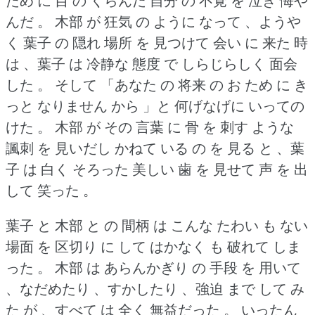
ため に 目 の くらんだ 自分 の 不覚 を 泣き 悔や
んだ 。
木部 が 狂気 の ように なって 、ようや
く 葉子 の 隠れ 場所 を 見つけて 会い に 来た 時
は 、葉子 は 冷静な 態度 で しらじらしく 面会
した 。
そして 「あなた の 将来 の お ため に き
っと なりません から 」と 何げなげに いっての
けた 。
木部 が その 言葉 に 骨 を 刺す ような
諷刺 を 見いだし かねて いる の を 見る と 、葉
子 は 白く そろった 美しい 歯 を 見せて 声 を 出
して 笑った 。
葉子 と 木部 と の 間柄 は こんな たわい も ない
場面 を 区切り に して はかなく も 破れて しま
った 。
木部 は あらんかぎり の 手段 を 用いて
、なだめたり 、すかしたり 、強迫 まで して み
た が 、すべて は 全く 無益だった 。
いったん