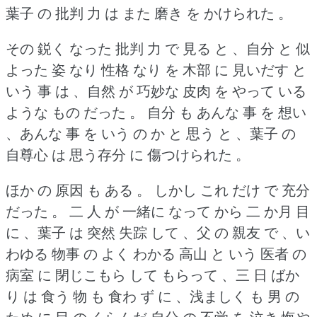
葉子 の 批判 力 は また 磨き を かけられた 。
その 鋭く なった 批判 力 で 見る と 、自分 と 似
よった 姿 なり 性格 なり を 木部 に 見いだす と
いう 事 は 、自然 が 巧妙な 皮肉 を やって いる
ような もの だった 。
自分 も あんな 事 を 想い
、あんな 事 を いう の か と 思う と 、葉子 の
自尊心 は 思う存分 に 傷つけられた 。
ほか の 原因 も ある 。
しかし これ だけ で 充分
だった 。
二 人 が 一緒に なって から 二 か月 目
に 、葉子 は 突然 失踪 して 、父 の 親友 で 、い
わゆる 物事 の よく わかる 高山 と いう 医者 の
病室 に 閉じこもら して もらって 、三 日 ばか
り は 食う 物 も 食わ ず に 、浅ましく も 男 の