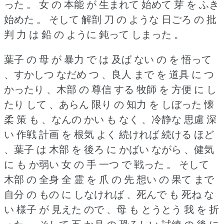
った 。
女 の 本能 が 生まれて 始めて 芽 を ふき
始めた 。
そして 解剖 刀 の ような 日ごろ の 批
判 力 は 鉛 の ように 鈍って しまった 。
葉子 の 母 が 暴力 で は 及ば ない の を 悟って
、すかしつ なだめ つ 、良人 まで を 道具 に つ
かったり 、木部 の 尊信 する 牧師 を 方便 に し
たり して 、あらん 限り の 知力 を しぼった 懐
柔 策 も 、なんの かい も なく 、冷静な 思慮 深
い 作戦 計画 を 根気 よく 続ければ 続ける ほど
、葉子 は 木部 を 後ろ に かばい ながら 、健気
に も か弱い 女 の 手 一つ で 戦った 。
そして
木部 の 全身 全 霊 を 爪 の 先 想い の 果て まで
自分 の もの に しなければ 、死んで も 死ね な
い 様子 が 見えた ので 、母 も とうとう 我 を 折