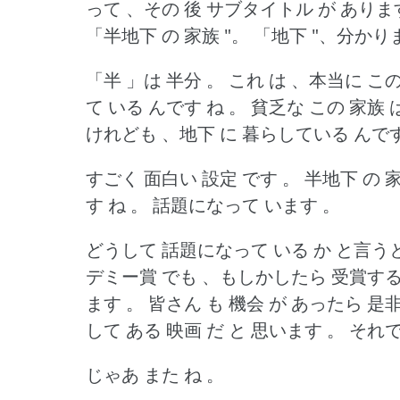
って 、その 後 サブタイトル が ありま
「半地下 の 家族 "。
「地下 "、分かり
「半 」は 半分 。
これ は 、本当に この
て いる んです ね 。
貧乏な この 家族 
けれども 、地下 に 暮らしている んです
すごく 面白い 設定 です 。
半地下 の 
す ね 。
話題になって います 。
どうして 話題になって いる か と言うと
デミー賞 でも 、もしかしたら 受賞する
ます 。
皆さん も 機会 が あったら 是
して ある 映画 だ と 思います 。
それで
じゃあ また ね 。