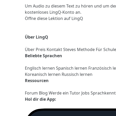
Um Audio zu diesem Text zu hören und um de
kostenloses LingQ-Konto an.
Öffne diese Lektion auf LingQ
Über LingQ
Über
Preis
Kontakt
Steves Methode
Für Schul
Beliebte Sprachen
Englisch lernen
Spanisch lernen
Französisch l
Koreanisch lernen
Russisch lernen
Ressourcen
Forum
Blog
Werde ein Tutor
Jobs
Sprachkennt
Hol dir die App: