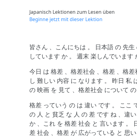
Japanisch Lektionen zum Lesen üben
Beginne jetzt mit dieser Lektion
皆さん 、こんにちは 。
日本語 の 先生
しています か 。
週末 楽しんでいます 
今日 は 格差 、格差社会 、格差 、格差
し 難しい 内容 に なります 。
昨日 私 
の 映画 を 見て 、格差社会 について の 
格差 っていう の は 違い です 。
ここ 
の 人 と 貧乏 な 人 の 差 です ね 、違い
か 、これ を 格差 社会 と 言います 。
差 社会 、格差 が 広がっている と 思い