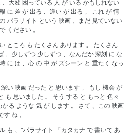
に 、大変 困っている 人 が いる かもしれない
 に 差 が 出る 、違い が 出る 。
これ が 情
の パラサイト という 映画 、まだ 見ていない
で ください 。
い ところ も たくさん あります 。
たくさん
ば 、少しずつ 少しずつ 、なんだか 深刻 に な
 に は 、心 の 中 が ズシーン と 重たく なっ
深い 映画 だった と 思います 。
もし 機会 が
と も 思いました 。
そう する と もっと 色々
わかる ような 気 が します 。
さて 、この 映画
です ね 。
ル も 、"パラサイト 「カタカナ で 書いて あ