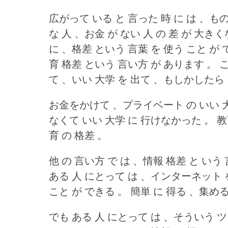
広がって いる と 言った 時 に は 、も
な 人 、お金 が ない 人 の 差 が 大き
に 、格差 という 言葉 を 使う こと が
育 格差 という 言い方 が あります 。
こ
て 、いい 大学 を 出て 、もしかしたら
お金をかけて 、プライベート の いい 大
なくて いい 大学 に 行けなかった 。
教
育 の 格差 。
他 の 言い方 で は 、情報 格差 と いう
ある 人 にとって は 、インターネット 
こと が できる 。
簡単 に 得る 、集める
でも ある 人 にとって は 、そういう 