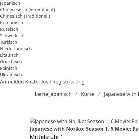
Japanisch
Chinesesisch (Vereinfacht)
Chinesisch (Traditionell)
Koreanisch
Russisch
Schwedisch
Türkisch
Niederländisch
Litauisch
Griechisch
Polnisch
Ukrainisch
Anmelden
Kostenlose Registrierung
Lerne Japanisch
Kurse
Japanese with 
Japanese with Noriko: Season 1, 6.Movi
Mittelstufe 1