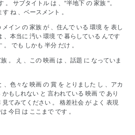
す 。
サブタイトル は 、"半地下 の 家族 "。
ます ね 、ベースメント 。
 メイン の 家族 が 、住んで いる 環境 を 表し
は 、本当に 汚い 環境 で 暮らしている んです
 。
でも しかも 半分 だけ 。
家族 。
え 、この 映画 は 、話題 に なっていま
 、色々な 映画 の 賞 を とりました し 、アカ
 かもしれない と 言われている 映画 で あり
非 見てみてください 。
格差社会 が よく 表現
は 今日 は ここまで です 。