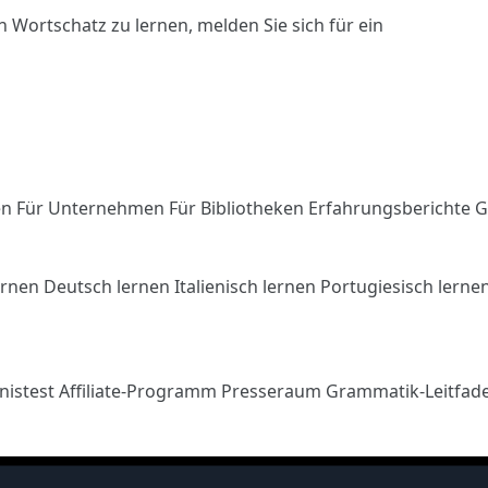
n Wortschatz zu lernen,
melden Sie sich
für ein
en
Für Unternehmen
Für Bibliotheken
Erfahrungsberichte
G
ernen
Deutsch lernen
Italienisch lernen
Portugiesisch lerne
nistest
Affiliate-Programm
Presseraum
Grammatik-Leitfad