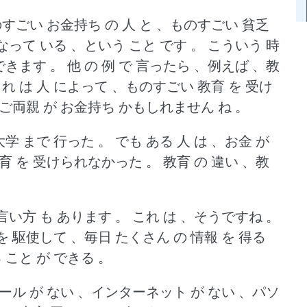
のすごい お金持ち の 人 と 、ものすごい 貧乏
くなって いる 、という こと です 。
こういう 時
 できます 。
他 の 例 で 言ったら 、例えば 、教
れ は 人 によって 、ものすごい 教育 を 受け
 ご両親 が お金持ち かもしれません ね 。
学 まで 行った 。
でも ある 人 は 、お金 が
育 を 受けられなかった 。
教育 の 違い 、教
 言い方 も あります 。
これ は 、そうですね 。
を 駆使して 、毎日 たくさん の 情報 を 得る
 こと が できる 。
ツール が ない 、インターネット が ない 、パソ