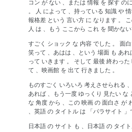
コン が ない 、または 情報 を 探す の
。
人 によって 、持っている 知識 や 情報
報格差 という 言い方 に なります 。
こ
人 は 、もう ここから これ を 聞かない
すごく ショック な 内容 でした 。
面白
笑って 、あはは 、という 場面 も あれ
って いきます 。
そして 最後 終わった 時
て 、映画館 を 出て 行きました 。
ものすごく いろいろ 考えさせられる 、
あれば 、もう一度 ゆっくり 見たい な 
な 角度 から 、この 映画 の 面白さ が 
、英語 の タイトル は 「パラサイト 」
日本語 の サイト も 、日本語 の タイト