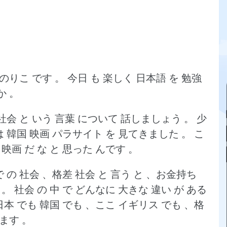
 のりこ です 。
今日 も 楽しく 日本語 を 勉強
か 。
社会 と いう 言葉 について 話しましょう 。
少
は 韓国 映画 パラサイト を 見てきました 。
こ
映画 だ な と 思った んです 。
で の 社会 、格差 社会 と 言う と 、お金持ち
 。
社会 の 中 で どんなに 大きな 違い が ある
日本 でも 韓国 でも 、ここ イギリス でも 、格
ます 。