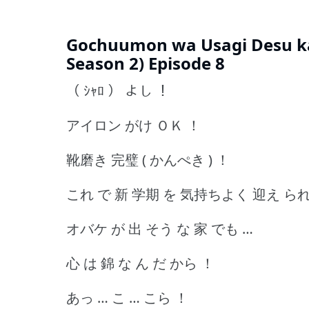
Gochuumon wa Usagi Desu ka 
Season 2) Episode 8
（ ｼｬﾛ ） よし ！
アイロン がけ ＯＫ ！
靴磨き 完璧 ( かんぺき ) ！
これ で 新 学期 を 気持ちよく 迎え ら
オバケ が 出 そう な 家 でも …
心 は 錦 な ん だ から ！
あっ … こ … こら ！