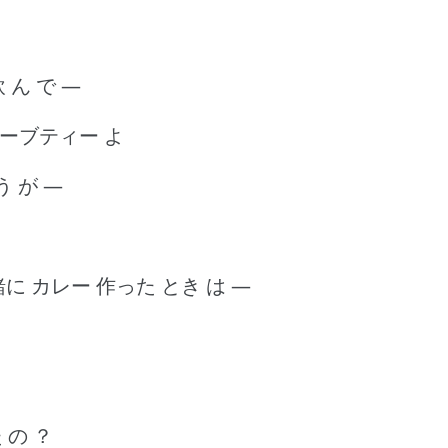
 ん で ―
ハーブティー よ
う が ―
一緒に カレー 作った とき は ―
 の ？