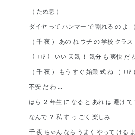
（ ため息 ）
ダイヤ って ハンマー で 割れる の よ （ 
（ 千 夜 ） あの ね ウチ の 学校 クラス
（ ｺｺｱ ） いい 天気 ！ 気分 も 爽快 だ 
（ 千 夜 ） もう すぐ 始業 式 ね （ ｺｺｱ
不安 だ わ …
ほら ２ 年生 に なる と あれ は 避け て
なんで ？ 私 す っ ごく 楽しみ
千 夜 ちゃん なら うまく やって ける 