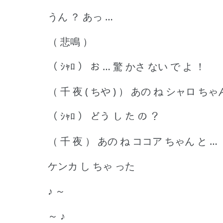
うん ？ あっ …
（ 悲鳴 ）
（ ｼｬﾛ ） お … 驚 かさ ない で よ ！
（ 千 夜 ( ちや ) ） あの ね シャロ ちゃん
（ ｼｬﾛ ） どう し た の ？
（ 千 夜 ） あの ね ココア ちゃん と …
ケンカ し ちゃ った
♪ ～
～ ♪