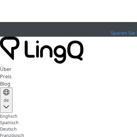
EXPIRED
Feiern Sie den Pokal
Extended Sale
Sparen Sie 
Über
Preis
Blog
de
Englisch
Spanisch
Deutsch
Französisch