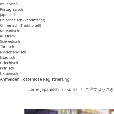
Italienisch
Portugiesisch
Japanisch
Chinesesisch (Vereinfacht)
Chinesisch (Traditionell)
Koreanisch
Russisch
Schwedisch
Türkisch
Niederländisch
Litauisch
Griechisch
Polnisch
Ukrainisch
Anmelden
Kostenlose Registrierung
Lerne Japanisch
Kurse
ご注文はうさぎ