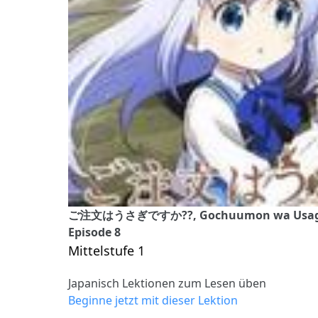
ご注文はうさぎですか??, Gochuumon wa Usagi Desu 
Episode 8
Mittelstufe 1
Japanisch Lektionen zum Lesen üben
Beginne jetzt mit dieser Lektion