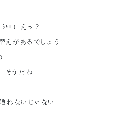
ｼｬﾛ ） えっ ？
 替え が ある でしょ う
ね
 ） そう だ ね
 通 れ ない じゃ ない
よ