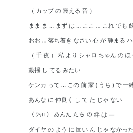
（ カップ の 震える 音 ）
まま ま … まず は … ここ … これ でも 飲
おお … 落ち着き なさい 心 が 静まる 
（ 千 夜 ） 私 より シャロ ちゃん の ほ
動揺 し てる みたい
ケンカ って … この 前 家 ( うち ) で 
あんな に 仲良く し て た じゃ ない
（ ｼｬﾛ ） あんた たち の 絆 は ―
ダイヤ の よう に 固い ん じゃ なかった