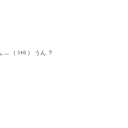
 … （ ｼｬﾛ ） うん ？