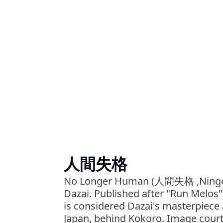
人間失格
No Longer Human (人間失格 ,Ningen 
Dazai. Published after "Run Melos
is considered Dazai's masterpiece 
Japan, behind Kokoro. Image court