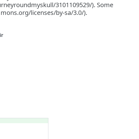
ourneyroundmyskull/3101109529/). Some
mmons.org/licenses/by-sa/3.0/).
ir