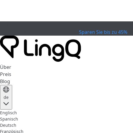
EXPIRED
Feiern Sie den Pokal
Extended Sale
Sparen Sie bis zu 45%
Über
Preis
Blog
de
Englisch
Spanisch
Deutsch
Französisch