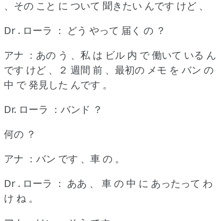
、その こと に ついて 聞きたい んです けど 、
Dr . ローラ ： どう やって 届く の ？
アナ ：あの う 、私 は ビル 内 で 働いて いる ん
です けど 、２ 週間 前 、最初の メモ を バン の
中 で 発見した んです 。
Dr. ローラ ：バンド ？
何の ？
アナ ：バン です 、車 の 。
Dr . ローラ ： ああ 、 車 の 中 に あったって わ
け ね 。