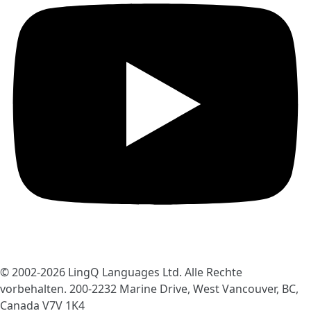
© 2002-2026
LingQ Languages Ltd.
Alle Rechte
vorbehalten. 200-2232 Marine Drive, West Vancouver, BC,
Canada
V7V 1K4