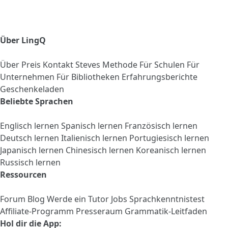
Über LingQ
Über
Preis
Kontakt
Steves Methode
Für Schulen
Für
Unternehmen
Für Bibliotheken
Erfahrungsberichte
Geschenkeladen
Beliebte Sprachen
Englisch lernen
Spanisch lernen
Französisch lernen
Deutsch lernen
Italienisch lernen
Portugiesisch lernen
Japanisch lernen
Chinesisch lernen
Koreanisch lernen
Russisch lernen
Ressourcen
Forum
Blog
Werde ein Tutor
Jobs
Sprachkenntnistest
Affiliate-Programm
Presseraum
Grammatik-Leitfaden
Hol dir die App: