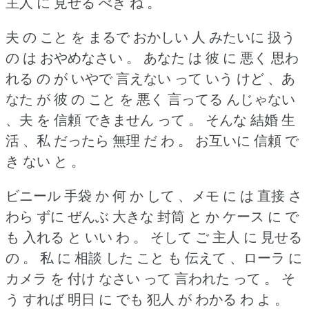
主人 に 見せる べき ね 。
夫 の こと を まるで おかしい 人 みたいに 扱う
の は おやめなさい 。
あなた は 彼 に 悪く 思わ
れる の が いやで 言えない って いう けど 、あ
なた が 彼 の こと を 悪く 言ってる んじゃない
、夫 を 信頼 できません って 。
そんな 結婚 生
活 、私 だったら 無理 だ わ 。
お互いに 信頼 で
き ない と 。
ビニール 手袋 か 何 か して 、メモ に は 直接 さ
わら ずに ぜんぶ 大きな 封筒 と か ケース に で
も 入れる と いい わ 。
そして ご 主人 に 見せる
の 。
私 に 相談 した こと も 伝えて 、ローラ に
カメラ を 付け なさい って 言われた って 。
そ
う すれば 明日 に でも 犯人 が わかる わ よ 。