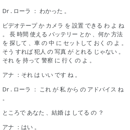
Dr . ローラ ： わかった 。
ビデオテープ か カメラ を 設置 できる わ よ ね
。
長 時間 使える バッテリー とか 、何か 方法
を 探して 、車 の 中 に セットして おく の よ 。
そう すれば 犯人 の 写真 が とれる じゃない 。
それ を 持って 警察 に 行く の よ 。
アナ ：それ は いい です ね 。
Dr . ローラ ： これ が 私 から の アドバイス ね
。
ところで あなた 、結婚 は してる の ？
アナ ：はい 。