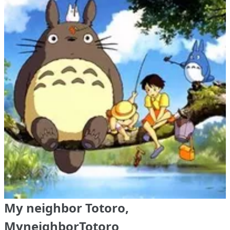
My neighbor Totoro,
MyneighborTotoro