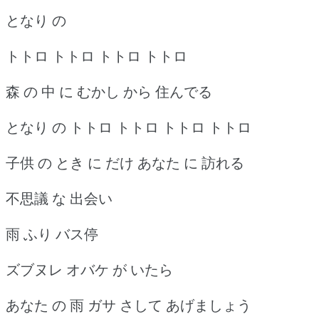
となり の
トトロ トトロ トトロ トトロ
森 の 中 に むかし から 住んでる
となり の トトロ トトロ トトロ トトロ
子供 の とき に だけ あなた に 訪れる
不思議 な 出会い
雨 ふり バス停
ズブヌレ オバケ が いたら
あなた の 雨 ガサ さして あげましょう