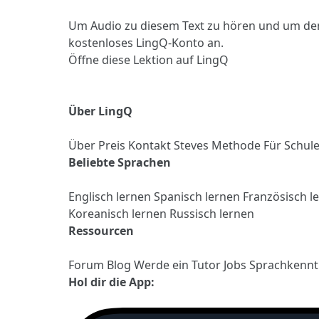
Um Audio zu diesem Text zu hören und um de
kostenloses LingQ-Konto an.
Öffne diese Lektion auf LingQ
Über LingQ
Über
Preis
Kontakt
Steves Methode
Für Schul
Beliebte Sprachen
Englisch lernen
Spanisch lernen
Französisch l
Koreanisch lernen
Russisch lernen
Ressourcen
Forum
Blog
Werde ein Tutor
Jobs
Sprachkennt
Hol dir die App: