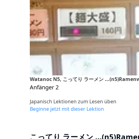
Watanoc N5, こってり ラーメン ...(n5)Ramenwi
Anfänger 2
Japanisch Lektionen zum Lesen üben
Beginne jetzt mit dieser Lektion
こってり ラーメン ...(n5)Ramenw