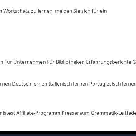
n Wortschatz zu lernen,
melden Sie sich
für ein
en
Für Unternehmen
Für Bibliotheken
Erfahrungsberichte
G
ernen
Deutsch lernen
Italienisch lernen
Portugiesisch lerne
nistest
Affiliate-Programm
Presseraum
Grammatik-Leitfad