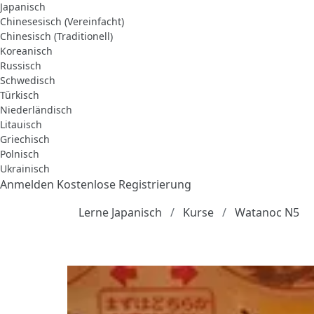
Japanisch
Chinesesisch (Vereinfacht)
Chinesisch (Traditionell)
Koreanisch
Russisch
Schwedisch
Türkisch
Niederländisch
Litauisch
Griechisch
Polnisch
Ukrainisch
Anmelden
Kostenlose Registrierung
Lerne Japanisch
Kurse
Watanoc N5