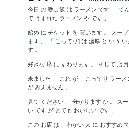
今日 の 晩ご飯 は ラーメン です 。
てん
で うまれた ラーメン や です 。
始め に チケット を 買います 。
スープ
ます 。
「 こってり] は 濃厚 と いう い
す 。
好きな 席 に すわります 。
そして 店員
来ました 。
これ が 「こってり ラーメ
が みえません 。
見て ください 。
分かります か 。
スー
い です が とても おいしい です 。
この お店 は 、わかい 人 に おすすめ 