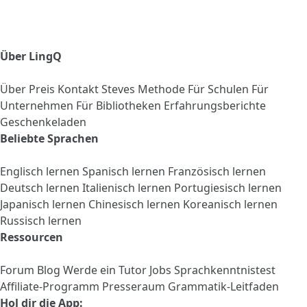
Über LingQ
Über
Preis
Kontakt
Steves Methode
Für Schulen
Für
Unternehmen
Für Bibliotheken
Erfahrungsberichte
Geschenkeladen
Beliebte Sprachen
Englisch lernen
Spanisch lernen
Französisch lernen
Deutsch lernen
Italienisch lernen
Portugiesisch lernen
Japanisch lernen
Chinesisch lernen
Koreanisch lernen
Russisch lernen
Ressourcen
Forum
Blog
Werde ein Tutor
Jobs
Sprachkenntnistest
Affiliate-Programm
Presseraum
Grammatik-Leitfaden
Hol dir die App: