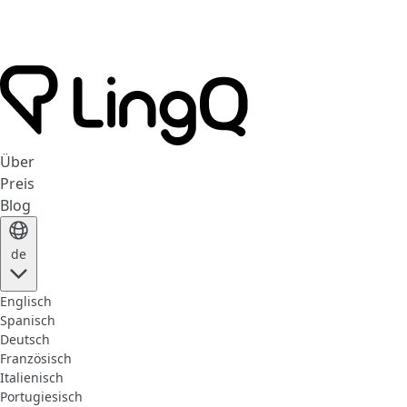
Über
Preis
Blog
de
Englisch
Spanisch
Deutsch
Französisch
Italienisch
Portugiesisch