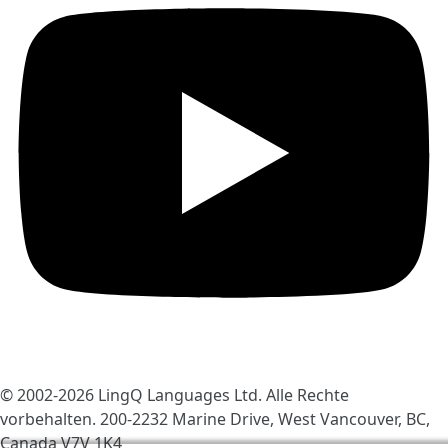
© 2002-2026
LingQ Languages Ltd.
Alle Rechte
vorbehalten. 200-2232 Marine Drive, West Vancouver, BC,
Canada
V7V 1K4