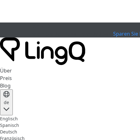
EXPIRED
Feiern Sie den Pokal
Extended Sale
Sparen Sie 
Über
Preis
Blog
de
Englisch
Spanisch
Deutsch
Französisch