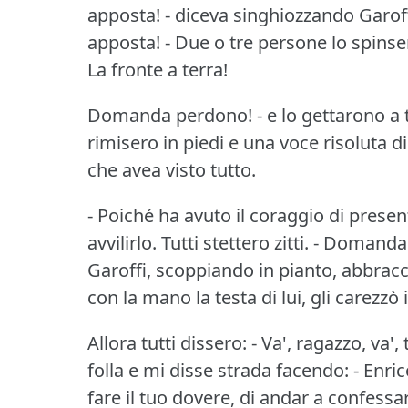
apposta!
- diceva singhiozzando Garoff
apposta!
- Due o tre persone lo spinse
La fronte a terra!
Domanda perdono!
- e lo gettarono a 
rimisero in piedi e una voce risoluta di
che avea visto tutto.
- Poiché ha avuto il coraggio di present
avvilirlo.
Tutti stettero zitti.
- Domanda p
Garoffi, scoppiando in pianto, abbracci
con la mano la testa di lui, gli carezzò i
Allora tutti dissero: - Va', ragazzo, va',
folla e mi disse strada facendo: - Enrico
fare il tuo dovere, di andar a confessa