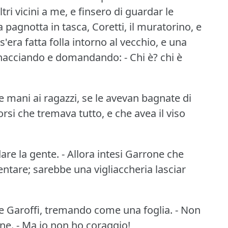
ri vicini a me, e finsero di guardar le
a pagnotta in tasca, Coretti, il muratorino, e
s'era fatta folla intorno al vecchio, e una
inacciando e domandando: - Chi è?
chi è
e mani ai ragazzi, se le avevan bagnate di
rsi che tremava tutto, e che avea il viso
dare la gente.
- Allora intesi Garrone che
sentare; sarebbe una vigliaccheria lasciar
se Garoffi, tremando come una foglia.
- Non
one.
- Ma io non ho coraggio!