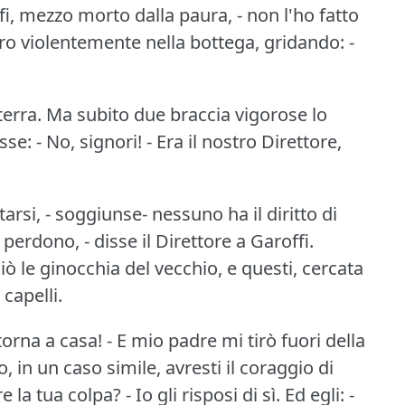
i, mezzo morto dalla paura, - non l'ho fatto
ro violentemente nella bottega, gridando: -
terra.
Ma subito due braccia vigorose lo
sse: - No, signori!
- Era il nostro Direttore,
arsi, - soggiunse- nessuno ha il diritto di
erdono, - disse il Direttore a Garoffi.
ò le ginocchia del vecchio, e questi, cercata
 capelli.
 torna a casa!
- E mio padre mi tirò fuori della
, in un caso simile, avresti il coraggio di
re la tua colpa?
- Io gli risposi di sì.
Ed egli: -