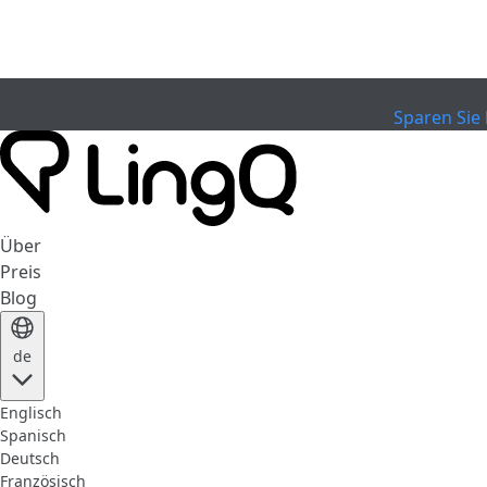
EXPIRED
Feiern Sie den Pokal
Extended Sale
Sparen Sie 
Über
Preis
Blog
de
Englisch
Spanisch
Deutsch
Französisch