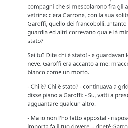
compagni che si mescolarono fra gli alt
vetrine: c'era Garrone, con la sua solit
Garoffi, quello dei francobolli.
Intanto 
guardia ed altri correvano qua e là m
stato?
Sei tu?
Dite chi è stato!
- e guardavan l
neve.
Garoffi era accanto a me: m'acco
bianco come un morto.
- Chi è?
Chi è stato?
- continuava a gri
disse piano a Garoffi: - Su, vatti a pre
agguantare qualcun altro.
- Ma io non l'ho fatto apposta!
- rispo
importa fa il tuo dovere, - ripeté Garr