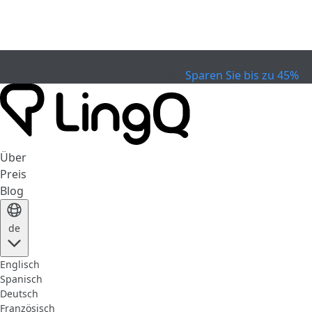
EXPIRED
Feiern Sie den Pokal
Extended Sale
Sparen Sie bis zu 45%
Über
Preis
Blog
de
Englisch
Spanisch
Deutsch
Französisch