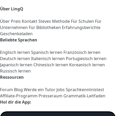
Über LingQ
Über
Preis
Kontakt
Steves Methode
Für Schulen
Für
Unternehmen
Für Bibliotheken
Erfahrungsberichte
Geschenkeladen
Beliebte Sprachen
Englisch lernen
Spanisch lernen
Französisch lernen
Deutsch lernen
Italienisch lernen
Portugiesisch lernen
Japanisch lernen
Chinesisch lernen
Koreanisch lernen
Russisch lernen
Ressourcen
Forum
Blog
Werde ein Tutor
Jobs
Sprachkenntnistest
Affiliate-Programm
Presseraum
Grammatik-Leitfaden
Hol dir die App: