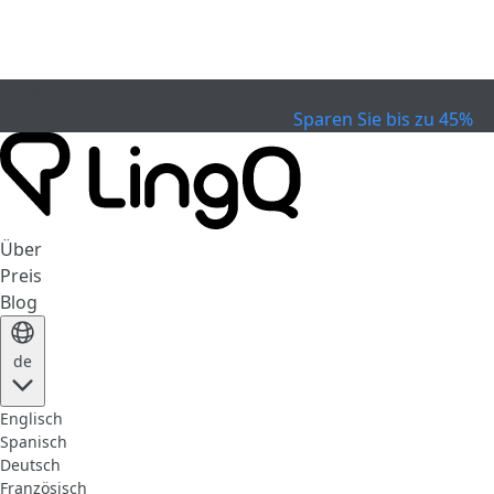
EXPIRED
Feiern Sie den Pokal
Extended Sale
Sparen Sie bis zu 45%
Über
Preis
Blog
de
Englisch
Spanisch
Deutsch
Französisch