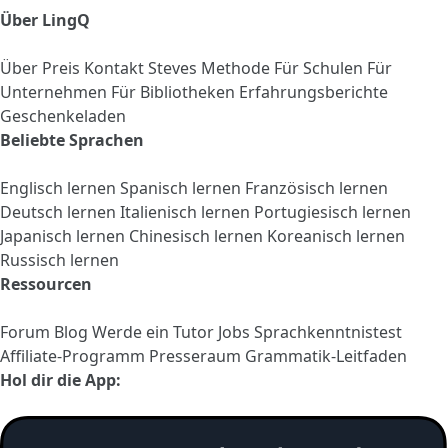
Über LingQ
Über
Preis
Kontakt
Steves Methode
Für Schulen
Für
Unternehmen
Für Bibliotheken
Erfahrungsberichte
Geschenkeladen
Beliebte Sprachen
Englisch lernen
Spanisch lernen
Französisch lernen
Deutsch lernen
Italienisch lernen
Portugiesisch lernen
Japanisch lernen
Chinesisch lernen
Koreanisch lernen
Russisch lernen
Ressourcen
Forum
Blog
Werde ein Tutor
Jobs
Sprachkenntnistest
Affiliate-Programm
Presseraum
Grammatik-Leitfaden
Hol dir die App: