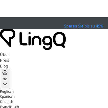
EXPIRED
Feiern Sie den Pokal
Extended Sale
Sparen Sie bis zu 45%
Über
Preis
Blog
de
Englisch
Spanisch
Deutsch
Französisch