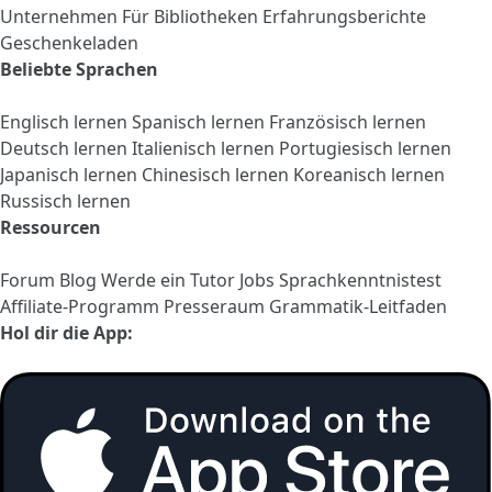
Unternehmen
Für Bibliotheken
Erfahrungsberichte
Geschenkeladen
Beliebte Sprachen
Englisch lernen
Spanisch lernen
Französisch lernen
Deutsch lernen
Italienisch lernen
Portugiesisch lernen
Japanisch lernen
Chinesisch lernen
Koreanisch lernen
Russisch lernen
Ressourcen
Forum
Blog
Werde ein Tutor
Jobs
Sprachkenntnistest
Affiliate-Programm
Presseraum
Grammatik-Leitfaden
Hol dir die App: