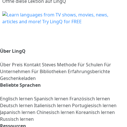
Öffne diese Lektion auf LingQ
Über LingQ
Über
Preis
Kontakt
Steves Methode
Für Schulen
Für
Unternehmen
Für Bibliotheken
Erfahrungsberichte
Geschenkeladen
Beliebte Sprachen
Englisch lernen
Spanisch lernen
Französisch lernen
Deutsch lernen
Italienisch lernen
Portugiesisch lernen
Japanisch lernen
Chinesisch lernen
Koreanisch lernen
Russisch lernen
Ressourcen