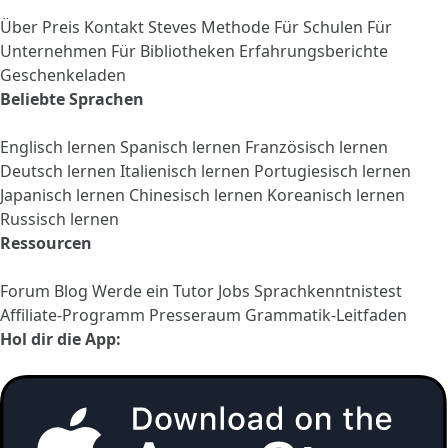
Über
Preis
Kontakt
Steves Methode
Für Schulen
Für
Unternehmen
Für Bibliotheken
Erfahrungsberichte
Geschenkeladen
Beliebte Sprachen
Englisch lernen
Spanisch lernen
Französisch lernen
Deutsch lernen
Italienisch lernen
Portugiesisch lernen
Japanisch lernen
Chinesisch lernen
Koreanisch lernen
Russisch lernen
Ressourcen
Forum
Blog
Werde ein Tutor
Jobs
Sprachkenntnistest
Affiliate-Programm
Presseraum
Grammatik-Leitfaden
Hol dir die App: