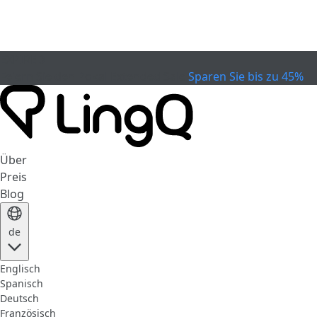
EXPIRED
Feiern Sie den Pokal
Extended Sale
Sparen Sie bis zu 45%
Über
Preis
Blog
de
Englisch
Spanisch
Deutsch
Französisch