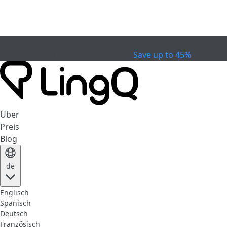
EXPIRED
Celebrate the Cup
Sonderangebot
Save up to 45%
Über
Preis
Blog
de
Englisch
Spanisch
Deutsch
Französisch