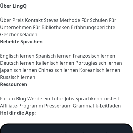
Über LingQ
Über
Preis
Kontakt
Steves Methode
Für Schulen
Für
Unternehmen
Für Bibliotheken
Erfahrungsberichte
Geschenkeladen
Beliebte Sprachen
Englisch lernen
Spanisch lernen
Französisch lernen
Deutsch lernen
Italienisch lernen
Portugiesisch lernen
Japanisch lernen
Chinesisch lernen
Koreanisch lernen
Russisch lernen
Ressourcen
Forum
Blog
Werde ein Tutor
Jobs
Sprachkenntnistest
Affiliate-Programm
Presseraum
Grammatik-Leitfaden
Hol dir die App: