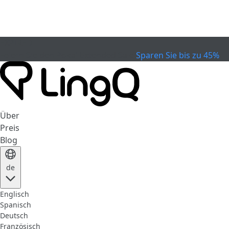
EXPIRED
Feiern Sie den Pokal
Extended Sale
Sparen Sie bis zu 45%
Über
Preis
Blog
de
Englisch
Spanisch
Deutsch
Französisch