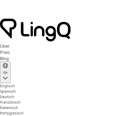
Über
Preis
Blog
de
Englisch
Spanisch
Deutsch
Französisch
Italienisch
Portugiesisch