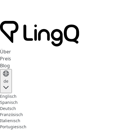
Über
Preis
Blog
de
Englisch
Spanisch
Deutsch
Französisch
Italienisch
Portugiesisch