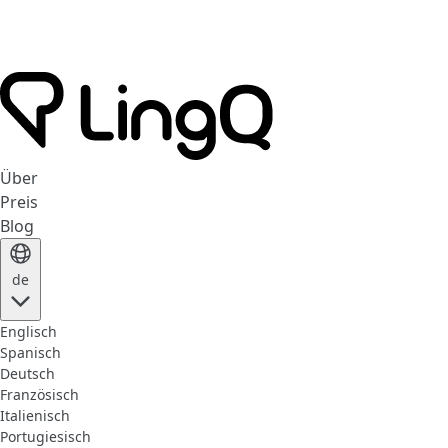
Über
Preis
Blog
de
Englisch
Spanisch
Deutsch
Französisch
Italienisch
Portugiesisch