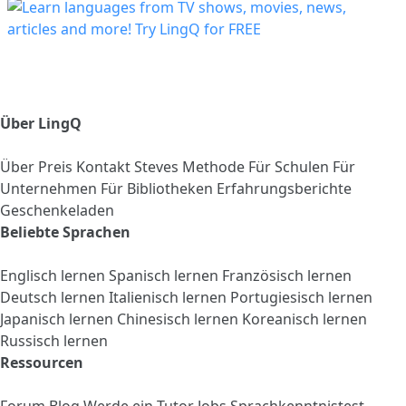
Über LingQ
Über
Preis
Kontakt
Steves Methode
Für Schulen
Für
Unternehmen
Für Bibliotheken
Erfahrungsberichte
Geschenkeladen
Beliebte Sprachen
Englisch lernen
Spanisch lernen
Französisch lernen
Deutsch lernen
Italienisch lernen
Portugiesisch lernen
Japanisch lernen
Chinesisch lernen
Koreanisch lernen
Russisch lernen
Ressourcen
Forum
Blog
Werde ein Tutor
Jobs
Sprachkenntnistest