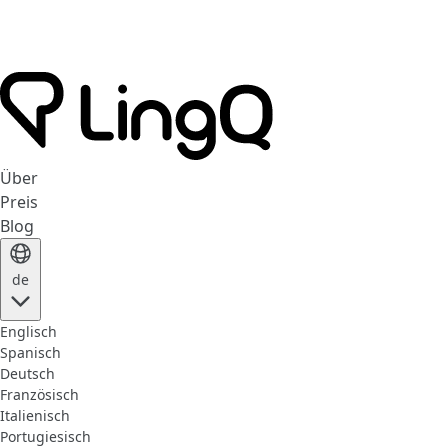
Über
Preis
Blog
de
Englisch
Spanisch
Deutsch
Französisch
Italienisch
Portugiesisch