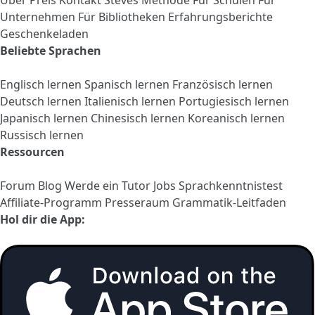
Über
Preis
Kontakt
Steves Methode
Für Schulen
Für
Unternehmen
Für Bibliotheken
Erfahrungsberichte
Geschenkeladen
Beliebte Sprachen
Englisch lernen
Spanisch lernen
Französisch lernen
Deutsch lernen
Italienisch lernen
Portugiesisch lernen
Japanisch lernen
Chinesisch lernen
Koreanisch lernen
Russisch lernen
Ressourcen
Forum
Blog
Werde ein Tutor
Jobs
Sprachkenntnistest
Affiliate-Programm
Presseraum
Grammatik-Leitfaden
Hol dir die App: