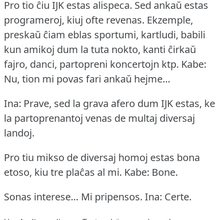
Pro tio ĉiu IJK estas alispeca.
Sed ankaŭ estas
programeroj, kiuj ofte revenas.
Ekzemple,
preskaŭ ĉiam eblas sportumi, kartludi, babili
kun amikoj dum la tuta nokto, kanti ĉirkaŭ
fajro, danci, partopreni koncertojn ktp.
Kabe:
Nu, tion mi povas fari ankaŭ hejme…
Ina: Prave, sed la grava afero dum IJK estas, ke
la partoprenantoj venas de multaj diversaj
landoj.
Pro tiu mikso de diversaj homoj estas bona
etoso, kiu tre plaĉas al mi.
Kabe: Bone.
Sonas interese… Mi pripensos.
Ina: Certe.