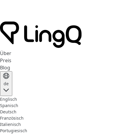
Über
Preis
Blog
de
Englisch
Spanisch
Deutsch
Französisch
Italienisch
Portugiesisch