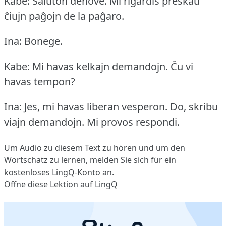
Kabe: Saluton denove.
Mi rigardis preskaŭ
ĉiujn paĝojn de la paĝaro.
Ina: Bonege.
Kabe: Mi havas kelkajn demandojn.
Ĉu vi
havas tempon?
Ina: Jes, mi havas liberan vesperon.
Do, skribu
viajn demandojn.
Mi provos respondi.
Um Audio zu diesem Text zu hören und um den
Wortschatz zu lernen,
melden Sie sich
für ein
kostenloses LingQ-Konto an.
Öffne diese Lektion auf LingQ