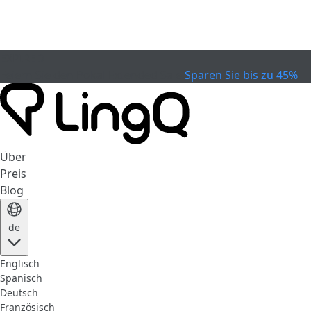
EXPIRED
Feiern Sie den Pokal
Extended Sale
Sparen Sie bis zu 45%
Über
Preis
Blog
de
Englisch
Spanisch
Deutsch
Französisch