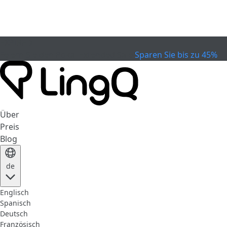
EXPIRED
Feiern Sie den Pokal
Extended Sale
Sparen Sie bis zu 45%
Über
Preis
Blog
de
Englisch
Spanisch
Deutsch
Französisch