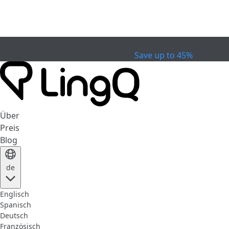
EXPIRED
Celebrate the Cup
Sonderangebot
Save up to 45%
Über
Preis
Blog
de
Englisch
Spanisch
Deutsch
Französisch