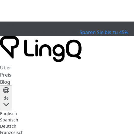
EXPIRED
Feiern Sie den Pokal
Extended Sale
Sparen Sie bis zu 45%
Über
Preis
Blog
de
Englisch
Spanisch
Deutsch
Französisch