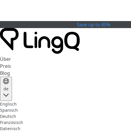
Celebrate the Cup
Sonderangebot
Save up to 45%
Über
Preis
Blog
de
Englisch
Spanisch
Deutsch
Französisch
Italienisch