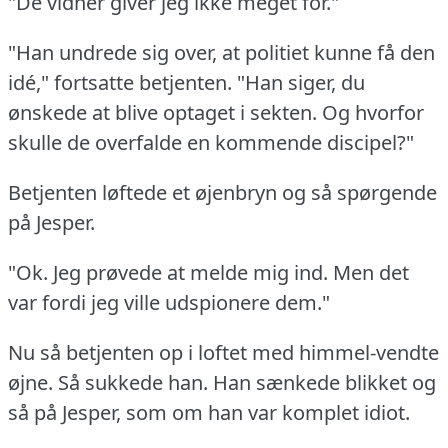
"De vidner giver jeg ikke meget for."
"Han undrede sig over, at politiet kunne få den
idé," fortsatte betjenten.
"Han siger, du
ønskede at blive optaget i sekten.
Og hvorfor
skulle de overfalde en kommende discipel?"
Betjenten løftede et øjenbryn og så spørgende
på Jesper.
"Ok.
Jeg prøvede at melde mig ind.
Men det
var fordi jeg ville udspionere dem."
Nu så betjenten op i loftet med himmel-vendte
øjne.
Så sukkede han.
Han sænkede blikket og
så på Jesper, som om han var komplet idiot.