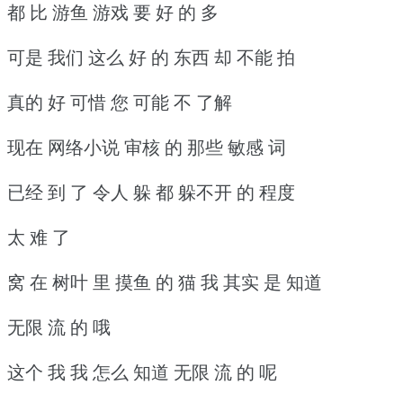
都 比 游鱼 游戏 要 好 的 多
可是 我们 这么 好 的 东西 却 不能 拍
真的 好 可惜 您 可能 不 了解
现在 网络小说 审核 的 那些 敏感 词
已经 到 了 令人 躲 都 躲不开 的 程度
太 难 了
窝 在 树叶 里 摸鱼 的 猫 我 其实 是 知道
无限 流 的 哦
这个 我 我 怎么 知道 无限 流 的 呢