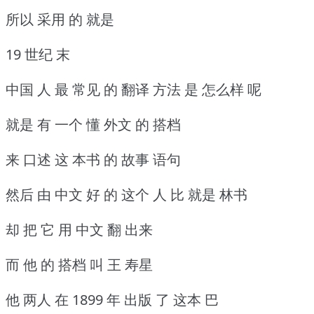
所以 采用 的 就是
19 世纪 末
中国 人 最 常见 的 翻译 方法 是 怎么样 呢
就是 有 一个 懂 外文 的 搭档
来 口述 这 本书 的 故事 语句
然后 由 中文 好 的 这个 人 比 就是 林书
却 把 它 用 中文 翻 出来
而 他 的 搭档 叫 王 寿星
他 两人 在 1899 年 出版 了 这本 巴