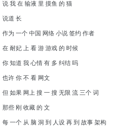
说 我 在 输液 里 摸鱼 的 猫
说道 长
作为 一个 中国 网络 小说 签约 作者
在 耐妃 上 看 游 游戏 的 时候
你 知道 我 心情 有 多 纠结 吗
也许 你 不 看 网文
但 如果 网上 搜 一 搜 无限 流 三个 词
那些 刚 收藏 的 文
每 一个 从 脑 洞 到 人设 再 到 故事 架构