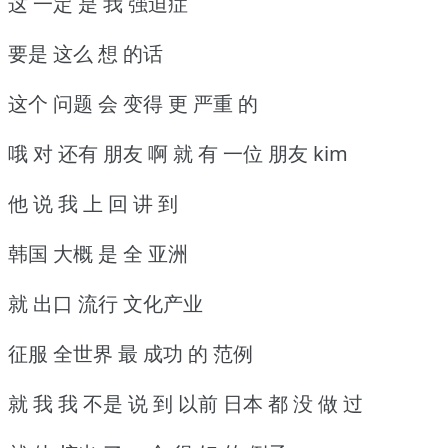
这 一定 是 我 强迫症
要是 这么 想 的话
这个 问题 会 变得 更 严重 的
哦 对 还有 朋友 啊 就 有 一位 朋友 kim
他 说 我 上 回 讲 到
韩国 大概 是 全 亚洲
就 出口 流行 文化产业
征服 全世界 最 成功 的 范例
就 我 我 不是 说 到 以前 日本 都 没 做 过