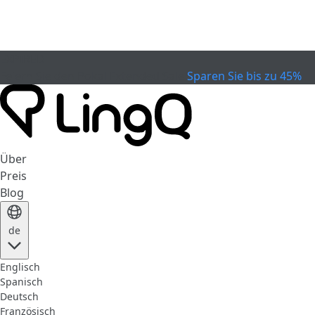
EXPIRED
Feiern Sie den Pokal
Extended Sale
Sparen Sie bis zu 45%
Über
Preis
Blog
de
Englisch
Spanisch
Deutsch
Französisch