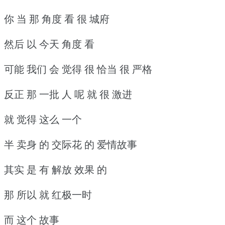
你 当 那 角度 看 很 城府
然后 以 今天 角度 看
可能 我们 会 觉得 很 恰当 很 严格
反正 那 一批 人 呢 就 很 激进
就 觉得 这么 一个
半 卖身 的 交际花 的 爱情故事
其实 是 有 解放 效果 的
那 所以 就 红极一时
而 这个 故事