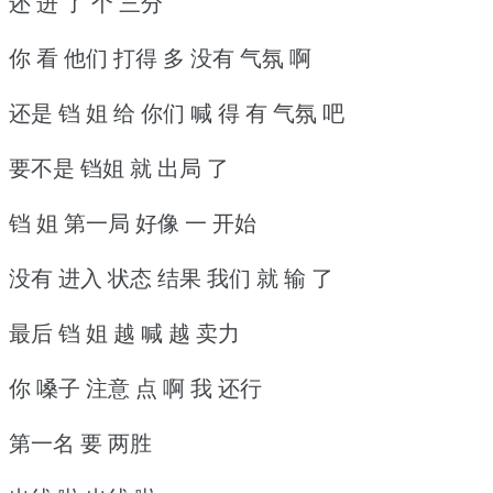
还 进 了 个 三分
你 看 他们 打得 多 没有 气氛 啊
还是 铛 姐 给 你们 喊 得 有 气氛 吧
要不是 铛姐 就 出局 了
铛 姐 第一局 好像 一 开始
没有 进入 状态 结果 我们 就 输 了
最后 铛 姐 越 喊 越 卖力
你 嗓子 注意 点 啊 我 还行
第一名 要 两胜