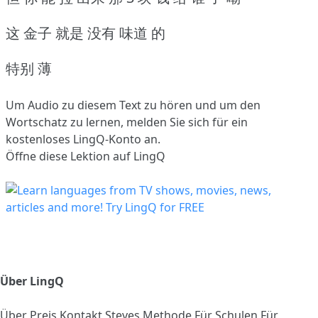
这 金子 就是 没有 味道 的
特别 薄
Um Audio zu diesem Text zu hören und um den
Wortschatz zu lernen,
melden Sie sich
für ein
kostenloses LingQ-Konto an.
Öffne diese Lektion auf LingQ
Über LingQ
Über
Preis
Kontakt
Steves Methode
Für Schulen
Für