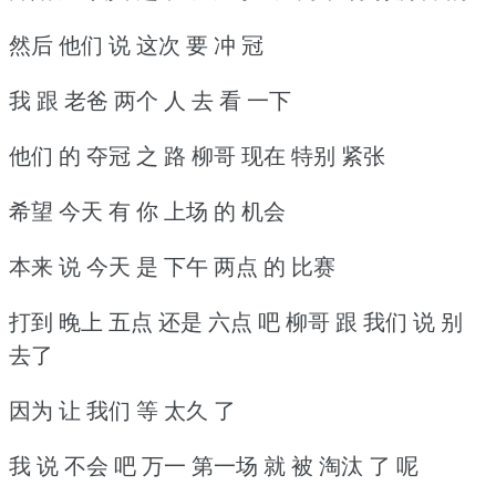
然后 他们 说 这次 要 冲 冠
我 跟 老爸 两个 人 去 看 一下
他们 的 夺冠 之 路 柳哥 现在 特别 紧张
希望 今天 有 你 上场 的 机会
本来 说 今天 是 下午 两点 的 比赛
打到 晚上 五点 还是 六点 吧 柳哥 跟 我们 说 别
去了
因为 让 我们 等 太久 了
我 说 不会 吧 万一 第一场 就 被 淘汰 了 呢