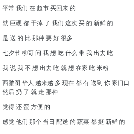
平常 我们 在 超市 买回来 的
就 巨硬 都 干掉 了 我们 这次 买 的 新鲜 的
是 送 的 比 那种 要 好 很多
七夕节 柳哥 问 我 想 吃 什么 带 我 出去 吃
我 说 我 不 想 出去 吃 就 想 在家 吃 米粉
西雅图 华人 越来越 多 现在 都 有 送到 你 家门口
然后 扔 了 就 走 那种
觉得 还 蛮 方便 的
感觉 他们 那个 当日 配送 的 蔬菜 都 挺 新鲜 的