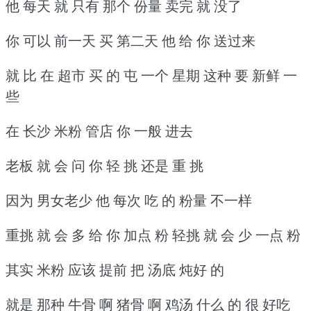
他 每天 就 只有 那个 份量 卖完 就 没了
你 可以 前一天 买 第二天 他 给 你 送过来
就 比 在 超市 买 的 屯 一个 星期 这种 要 新鲜 一
些
在 长沙 米粉 管店 你 一般 进去
老板 就 会 问 你 轻 挑 还是 重 挑
因为 男女老少 他 每次 吃 的 粉量 不一样
重挑 就 会 多 给 你 加点 粉 轻挑 就 会 少 一点 粉
其实 米粉 应该 提前 把 汤底 炖好 的
就是 那种 牛骨 啊 猪骨 啊 鸡汤 什么 的 很 好吃