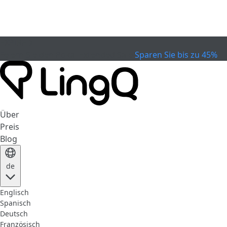
EXPIRED
Feiern Sie den Pokal
Extended Sale
Sparen Sie bis zu 45%
Über
Preis
Blog
de
Englisch
Spanisch
Deutsch
Französisch