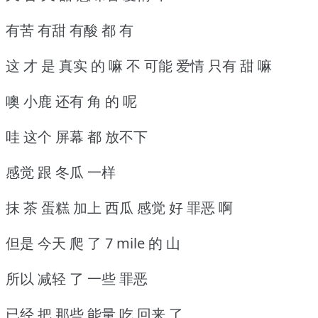
有苦 有甜 有酸 都 有
这 才 是 真实 的 嘛 不 可能 爱情 只有 甜 嘛
噢 小鹿 还有 角 的 呢
哇 这个 屏幕 都 放不下
感觉 跟 冬瓜 一样
抹 茶 蛋糕 加上 西瓜 感觉 好 罪恶 啊
但是 今天 爬 了 7 mile 的 山
所以 减轻 了 一些 罪恶
已经 把 那些 能量 吃 回来 了