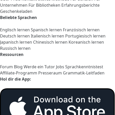
Unternehmen
Für Bibliotheken
Erfahrungsberichte
Geschenkeladen
Beliebte Sprachen
Englisch lernen
Spanisch lernen
Französisch lernen
Deutsch lernen
Italienisch lernen
Portugiesisch lernen
Japanisch lernen
Chinesisch lernen
Koreanisch lernen
Russisch lernen
Ressourcen
Forum
Blog
Werde ein Tutor
Jobs
Sprachkenntnistest
Affiliate-Programm
Presseraum
Grammatik-Leitfaden
Hol dir die App: