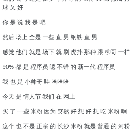
球 又 好
你 是 说 我 是 吧
然后 场上 全是 一些 直 男 钢铁 直 男
感觉 他们 就是 场下 就 刷 虎扑 那种 跟 柳哥 一样
90% 都 是 程序员 嗯 不错 的 新一代 程序员
我 也 是 小帅哥 哇 哈哈哈
今天 是 情人节 我们 在 网上
买 了 一些 米粉 因为 突然 好 想 好 想 吃 米粉 啊
这个 也 不是 正宗 的 长沙 米粉 就是 普通 的 河粉