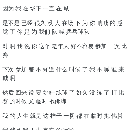
因为 我 在 场下 一直 在 喊
是不是 已经 很久 没 人 在场 下 为 你 呐喊 的 感
觉 了 你 是 为 我们 队 喊 乒乓球队
对 啊 我 说 你 这个 老年人 好不容易 参加 一次 比
赛
下次 参加 都 不 知道 什么 时候 了 我 不 喊 谁 来
喊 啊
然后 回来 说 要 好好 练球 了 好久 没 练 了 打 比
赛 的时候 又 临时 抱佛脚
我 的 人生 就是 这 样子 一切 都 在 临时 抱 佛脚