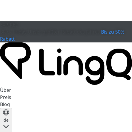
EXPIRED
Black Friday
Unser größter Rabatt des Jahres
Bis zu 50%
Rabatt
Über
Preis
Blog
de