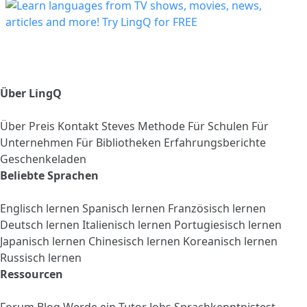
Über LingQ
Über
Preis
Kontakt
Steves Methode
Für Schulen
Für
Unternehmen
Für Bibliotheken
Erfahrungsberichte
Geschenkeladen
Beliebte Sprachen
Englisch lernen
Spanisch lernen
Französisch lernen
Deutsch lernen
Italienisch lernen
Portugiesisch lernen
Japanisch lernen
Chinesisch lernen
Koreanisch lernen
Russisch lernen
Ressourcen
Forum
Blog
Werde ein Tutor
Jobs
Sprachkenntnistest