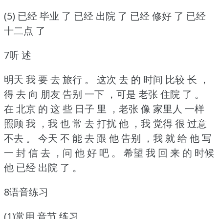
(5) 已经 毕业 了 已经 出院 了 已经 修好 了 已经
十二点 了
7听 述
明天 我 要 去 旅行 。
这次 去 的 时间 比较 长 ，
得 去 向 朋友 告别 一下 ，可是 老张 住院 了 。
在 北京 的 这 些 日子 里 ，老张 像 家里人 一样
照顾 我 ，我 也 常 去 打扰 他 ，我 觉得 很 过意
不去 。
今天 不 能 去 跟 他 告别 ，我 就 给 他 写
一 封 信 去 ，问 他 好 吧 。
希望 我 回 来 的 时候
他 已经 出院 了 。
8语音练习
(1)常用 音节 练习