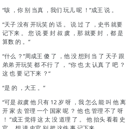
“咳 ，你 别 当真 ，我们 玩儿 呢 ！”成王 说 。
“天子 没有 开玩笑 的 话 。
说 过 了 ，史书 就要
记下来 。
您 说 要 封 叔 虞 ，那 就要 封 ，都 是
算数 的 。“
“什么 ？”周成王 傻 了 ，他 没 想到 当 了 天子 跟
弟弟 开玩笑 都 不行 了 ，
“你 也 太 认真 了 吧 ？
这 也 要 记下来 ？“
“是 的 ，大王 。”
“可是 叔虞 他 只有 12 岁 呀 ，我 怎么 能 叫 他 离
开 家 去 管理 一个 国家 呢 ？
他 也 管理 不了 呀
！
”成王 觉得 这 太 没 道理 了 。
他 抬头 看着 史
官 ，想 请 史官 别 把 这件 事 记下来 。