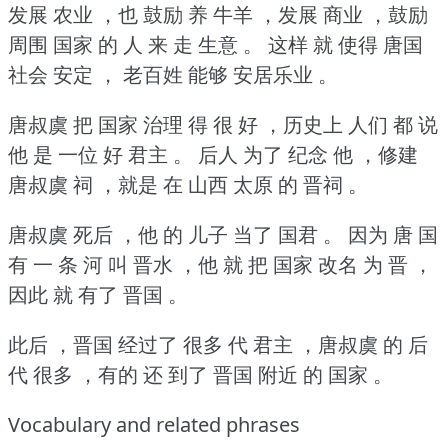
发展 农业 ，也 鼓励 养 牛羊 ，发展 商业 ，鼓励
周围 国家 的 人 来 走 生意 。
这样 就 使得 唐国
社会 安定 ， 老百姓 能够 安居乐业 。
唐叔虞 把 国家 治理 得 很 好 ，历史上 人们 都 说
他 是 一位 好 君主 。
后人 为了 纪念 他 ，修建
唐叔虞 祠 ，就是 在 山西 太原 的 晋祠 。
唐叔虞 死后 ，他 的 儿子 当了 国君 。
因为 唐 国
有 一 条 河 叫 晋水 ，他 就 把 国家 改名 为 晋 ，
因此 就 有了 晋国 。
此后 ，晋国 经过了 很多 代 君主 ，唐叔虞 的 后
代 很多 ，有的 还 到了 晋国 附近 的 国家 。
Vocabulary and related phrases