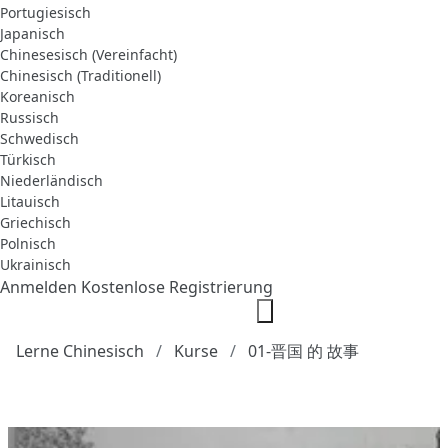
Portugiesisch
Japanisch
Chinesesisch (Vereinfacht)
Chinesisch (Traditionell)
Koreanisch
Russisch
Schwedisch
Türkisch
Niederländisch
Litauisch
Griechisch
Polnisch
Ukrainisch
Anmelden
Kostenlose Registrierung
Lerne Chinesisch
Kurse
01-晋国 的 故事