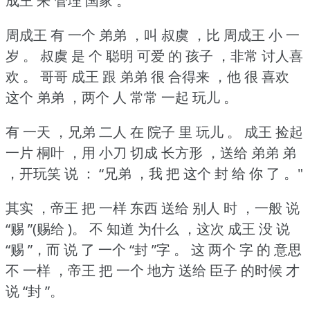
成王 来 管理 国家 。
周成王 有 一个 弟弟 ，叫 叔虞 ，比 周成王 小 一
岁 。
叔虞 是 个 聪明 可爱 的 孩子 ，非常 讨人喜
欢 。
哥哥 成王 跟 弟弟 很 合得来 ，他 很 喜欢
这个 弟弟 ，两个 人 常常 一起 玩儿 。
有 一天 ，兄弟 二人 在 院子 里 玩儿 。
成王 捡起
一片 桐叶 ，用 小刀 切成 长方形 ，送给 弟弟 弟
，开玩笑 说 ：
“兄弟 ，我 把 这个 封 给 你 了 。"
其实 ，帝王 把 一样 东西 送给 别人 时 ，一般 说
“赐 ”(赐给 )。
不 知道 为什么 ，这次 成王 没 说
“赐 ”，而 说 了 一个 “封 ”字 。
这 两个 字 的 意思
不 一样 ，帝王 把 一个 地方 送给 臣子 的时候 才
说 “封 ”。