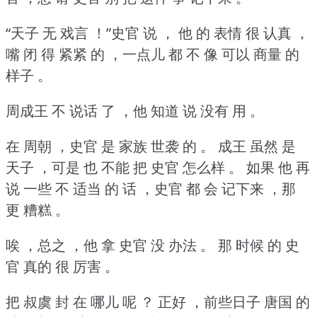
“天子 无 戏言 ！”史官 说 ，
他 的 表情 很 认真 ，
嘴 闭 得 紧紧 的 ，一点儿 都 不 像 可以 商量 的
样子 。
周成王 不 说话 了 ，他 知道 说 没有 用 。
在 周朝 ，史官 是 家族 世袭 的 。
成王 虽然 是
天子 ，可是 也 不能 把 史官 怎么样 。
如果 他 再
说 一些 不 适当 的 话 ，史官 都 会 记下来 ，那
更 糟糕 。
唉 ，总之 ，他 拿 史官 没 办法 。
那 时候 的 史
官 真的 很 厉害 。
把 叔虞 封 在 哪儿 呢 ？
正好 ，前些日子 唐国 的