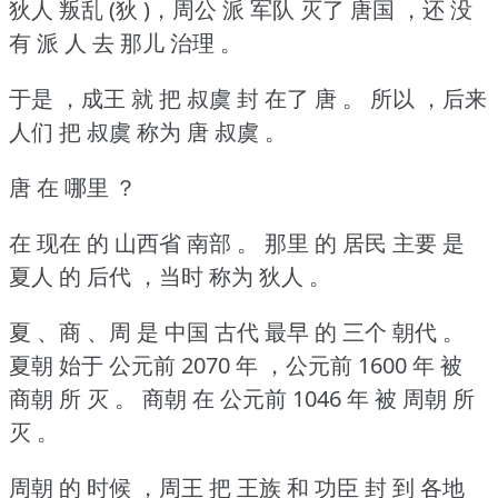
狄人 叛乱 (狄 )，周公 派 军队 灭了 唐国 ，还 没
有 派 人 去 那儿 治理 。
于是 ，成王 就 把 叔虞 封 在了 唐 。
所以 ，后来
人们 把 叔虞 称为 唐 叔虞 。
唐 在 哪里 ？
在 现在 的 山西省 南部 。
那里 的 居民 主要 是
夏人 的 后代 ，当时 称为 狄人 。
夏 、商 、周 是 中国 古代 最早 的 三个 朝代 。
夏朝 始于 公元前 2070 年 ，公元前 1600 年 被
商朝 所 灭 。
商朝 在 公元前 1046 年 被 周朝 所
灭 。
周朝 的 时候 ，周王 把 王族 和 功臣 封 到 各地