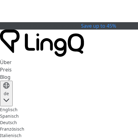
Celebrate the Cup
Sonderangebot
Save up to 45%
Über
Preis
Blog
de
Englisch
Spanisch
Deutsch
Französisch
Italienisch